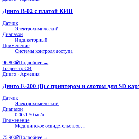
Динго В-02 с платой КИП
Датчик
Электрохимический
Диапазон
Индикаторный
Применение
Системы контроля доступа
96 800
₽
Подробнее →
Госреестр СИ
Динго · Армения
Динго E-200 (В) с принтером и слотом для SD ка
Датчик
Электрохимический
Диапазон
0.00-1.50 мг/л
Применение
Медицинское освидетельствов…
75 900
₽
Подробнее →