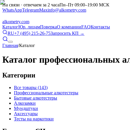
На связи · отвечаем за 2 часа
Пн–Пт 09:00–19:00 МСК
WhatsApp
Telegram
Max
info@alkometry.com
alkometry
.com
Каталог
Юр. лицам
Поверка
О компании
FAQ
Контакты
RU
+7 (495) 215-26-75
Запросить КП →
Главная
/
Каталог
Каталог профессиональных а
Категории
Все товары (
143
)
Профессиональные алкотестеры
Бытовые алкотестеры
Алкозамки
Мундштуки
Аксессуары
Тесты на наркотики