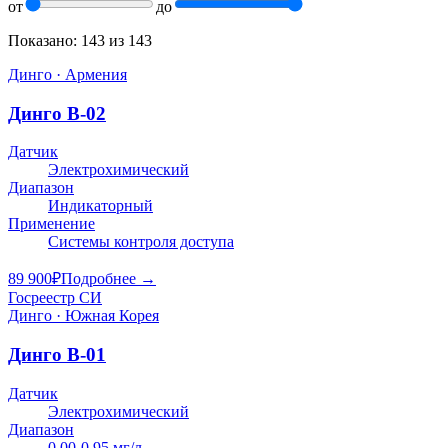
от
до
Показано:
143
из
143
Динго · Армения
Динго В-02
Датчик
Электрохимический
Диапазон
Индикаторный
Применение
Системы контроля доступа
89 900
₽
Подробнее →
Госреестр СИ
Динго · Южная Корея
Динго В-01
Датчик
Электрохимический
Диапазон
0.00-0.95 мг/л