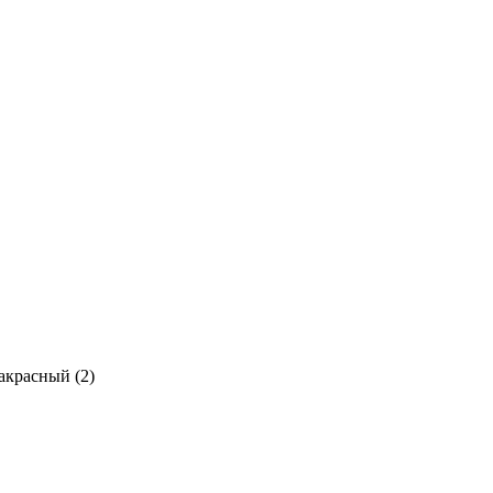
акрасный
(
2
)