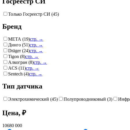
Госреестр СИ
Только Госреестр СИ (
45
)
Бренд
МЕТА
(
19
)
стр. →
Динго
(
51
)
стр. →
Dräger
(
24
)
стр. →
Tigon
(
8
)
стр. →
Алкогран
(
8
)
стр. →
ACS
(
11
)
стр. →
Sentech
(
4
)
стр. →
Тип датчика
Электрохимический
(
45
)
Полупроводниковый
(
3
)
Инфр
Цена, ₽
10
680 000