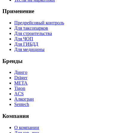
Применение
Предрейсовый контроль
Для таксопарков
Для строительства
Для ЧОП
Для ГИБДД
Для медицины
Бренды
Динго
Dräger
МЕТА
Tigon
ACS
Алкогран
Sentech
Компания
О компании
Для юр. лиц