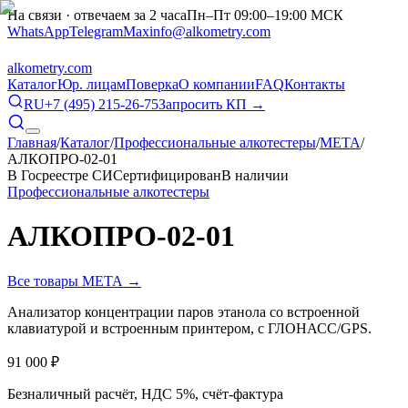
На связи · отвечаем за 2 часа
Пн–Пт 09:00–19:00 МСК
WhatsApp
Telegram
Max
info@alkometry.com
alkometry
.com
Каталог
Юр. лицам
Поверка
О компании
FAQ
Контакты
RU
+7 (495) 215-26-75
Запросить КП →
Главная
/
Каталог
/
Профессиональные алкотестеры
/
МЕТА
/
АЛКОПРО-02-01
В Госреестре СИ
Сертифицирован
В наличии
Профессиональные алкотестеры
АЛКОПРО-02-01
Все товары
МЕТА
→
Анализатор концентрации паров этанола со встроенной
клавиатурой и встроенным принтером, с ГЛОНАСС/GPS.
91 000
₽
Безналичный расчёт, НДС 5%, счёт-фактура