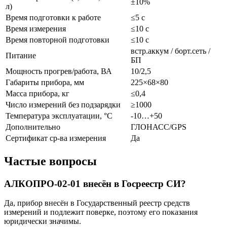
±10%
л)
Время подготовки к работе
≤5 с
Время измерения
≤10 с
Время повторной подготовки
≤10 с
встр.аккум / борт.сеть /
Питание
БП
Мощность прогрев/работа, ВА
10/2,5
Габариты прибора, мм
225×68×80
Масса прибора, кг
≤0,4
Число измерений без подзарядки
≥1000
Температура эксплуатации, °C
-10…+50
Дополнительно
ГЛОНАСС/GPS
Сертификат ср-ва измерения
Да
Частые вопросы
АЛКОПРО-02-01 внесён в Госреестр СИ?
Да, прибор внесён в Государственный реестр средств
измерений и подлежит поверке, поэтому его показания
юридически значимы.