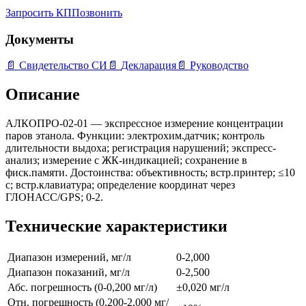
Запросить КП
Позвонить
Документы
📄
Свидетельство СИ
📄
Декларация
📄
Руководство
Описание
АЛКОПРО-02-01 — экспрессное измерение концентрации
паров этанола. Функции: электрохим.датчик; контроль
длительности выдоха; регистрация нарушений; экспресс-
анализ; измерение с ЖК-индикацией; сохранение в
фиск.памяти. Достоинства: объективность; встр.принтер; ≤10
с; встр.клавиатура; определение координат через
ГЛОНАСС/GPS; 0-2.
Технические характеристики
Диапазон измерений, мг/л
0-2,000
Диапазон показаний, мг/л
0-2,500
Абс. погрешность (0-0,200 мг/л)
±0,020 мг/л
Отн. погрешность (0,200-2,000 мг/