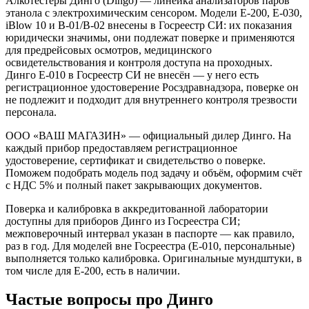
Алкотестеры Динго (Dingo) — линейка анализаторов паров
этанола с электрохимическим сенсором. Модели E-200, E-030,
iBlow 10 и В-01/В-02 внесены в Госреестр СИ: их показания
юридически значимы, они подлежат поверке и применяются
для предрейсовых осмотров, медицинского
освидетельствования и контроля доступа на проходных.
Динго Е-010 в Госреестр СИ не внесён — у него есть
регистрационное удостоверение Росздравнадзора, поверке он
не подлежит и подходит для внутреннего контроля трезвости
персонала.
ООО «ВАШ МАГАЗИН» — официальный дилер Динго. На
каждый прибор предоставляем регистрационное
удостоверение, сертификат и свидетельство о поверке.
Поможем подобрать модель под задачу и объём, оформим счёт
с НДС 5% и полный пакет закрывающих документов.
Поверка и калибровка в аккредитованной лаборатории
доступны для приборов Динго из Госреестра СИ;
межповерочный интервал указан в паспорте — как правило,
раз в год. Для моделей вне Госреестра (Е-010, персональные)
выполняется только калибровка. Оригинальные мундштуки, в
том числе для E-200, есть в наличии.
Частые вопросы про
Динго