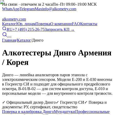
На связи · отвечаем за 2 часа
Пн–Пт 09:00–19:00 МСК
WhatsApp
Telegram
Max
info@alkometry.com
alkometry
.com
Каталог
Юр. лицам
Поверка
О компании
FAQ
Контакты
RU
+7 (495) 215-26-75
Запросить КП →
Главная
/
Каталог
/
Динго
Алкотестеры
Динго
Армения
/ Корея
Динго — линейка анализаторов паров этанола с
электрохимическим сенсором. Модели E-200 и E-030 внесены
в Госреестр СИ и подходят для официального предрейсового
осмотра, В-01/В-02 — для систем контроля доступа, Е-010 и
персональные модели — для внутреннего контроля трезвости.
✓ Официальный дилер
Динго
✓ Госреестр СИ
✓ Поверка и
документы: РУ, сертификат, свидетельство
Поверка и калибровка
Динго
Мундштуки
Профессиональные