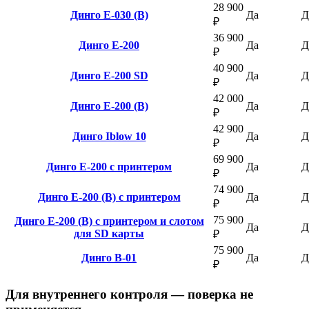
28 900
Динго Е-030 (B)
Да
Д
₽
36 900
Динго E-200
Да
Д
₽
40 900
Динго E-200 SD
Да
Д
₽
42 000
Динго E-200 (B)
Да
Д
₽
42 900
Динго Iblow 10
Да
Д
₽
69 900
Динго E-200 с принтером
Да
Д
₽
74 900
Динго E-200 (В) с принтером
Да
Д
₽
75 900
Динго E-200 (В) с принтером и слотом
Да
Д
для SD карты
₽
75 900
Динго В-01
Да
Д
₽
Для внутреннего контроля — поверка не