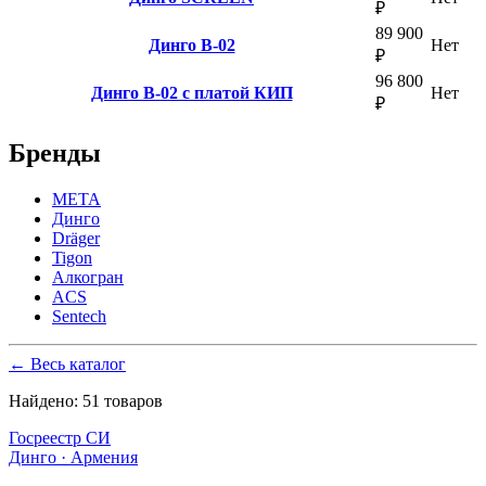
₽
89 900
Динго В-02
Нет
₽
96 800
Динго В-02 с платой КИП
Нет
₽
Бренды
МЕТА
Динго
Dräger
Tigon
Алкогран
ACS
Sentech
← Весь каталог
Найдено:
51
товаров
Госреестр СИ
Динго · Армения