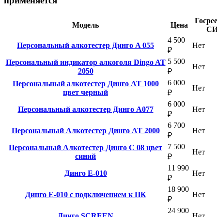
применяется
Госре
Модель
Цена
С
4 500
Персональный алкотестер Динго A 055
Нет
₽
5 500
Персональный индикатор алкоголя Dingo AT
Нет
2050
₽
6 000
Персональный алкотестер Динго AT 1000
Нет
цвет черный
₽
6 000
Персональный алкотестер Динго А077
Нет
₽
6 700
Персональный Алкотестер Динго AT 2000
Нет
₽
7 500
Персональный Алкотестер Динго C 08 цвет
Нет
синий
₽
11 990
Динго Е-010
Нет
₽
18 900
Динго Е-010 с подключением к ПК
Нет
₽
24 900
Динго SCREEN
Нет