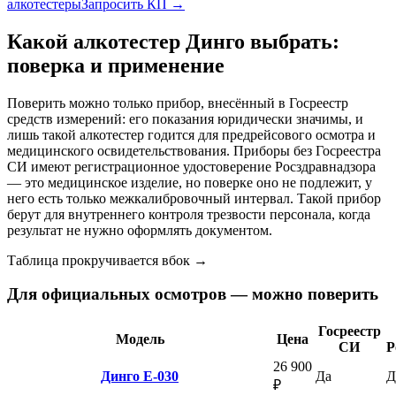
алкотестеры
Запросить КП →
Какой алкотестер
Динго
выбрать:
поверка и применение
Поверить можно только прибор, внесённый в Госреестр
средств измерений: его показания юридически значимы, и
лишь такой алкотестер годится для предрейсового осмотра и
медицинского освидетельствования. Приборы без Госреестра
СИ имеют регистрационное удостоверение Росздравнадзора
— это медицинское изделие, но поверке оно не подлежит, у
него есть только межкалибровочный интервал. Такой прибор
берут для внутреннего контроля трезвости персонала, когда
результат не нужно оформлять документом.
Таблица прокручивается вбок →
Для официальных осмотров — можно поверить
Госреестр
Модель
Цена
СИ
Р
26 900
Динго Е-030
Да
Д
₽