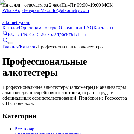
На связи · отвечаем за 2 часа
Пн–Пт 09:00–19:00 МСК
WhatsApp
Telegram
Max
info@alkometry.com
alkometry
.com
Каталог
Юр. лицам
Поверка
О компании
FAQ
Контакты
RU
+7 (495) 215-26-75
Запросить КП →
Главная
/
Каталог
/
Профессиональные алкотестеры
Профессиональные
алкотестеры
Профессиональные алкотестеры (алкометры) и анализаторы
алкоголя для предрейсового контроля, охраны труда и
официальных освидетельствований. Приборы из Госреестра
СИ с поверкой.
Категории
Все товары