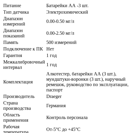
Питание
Батарейки АА -3 шт.
Тип датчика
Электрохимический
Диапазон
0.00-0.50 мг/л
измерений
Диапазон
0.00-2.50 мг/л
показаний
Память
500 измерений
Подключение к ПК
Нет
Гарантия
1 год
Межкалибровочный
1 год
интервал
Алкотестер, батарейки АА (3 шт.),
мундштуки-воронки (3 шт.), наручный
Комплектация
ремешок, руководство по эксплуатации,
паспорт
Производитель
Draeger
Страна
Германия
производства
Область
Контроль персонала
применения
Рабочая
От-5°С до +45°С
температура