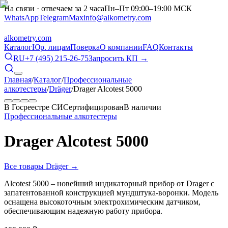
На связи · отвечаем за 2 часа
Пн–Пт 09:00–19:00 МСК
WhatsApp
Telegram
Max
info@alkometry.com
alkometry
.com
Каталог
Юр. лицам
Поверка
О компании
FAQ
Контакты
RU
+7 (495) 215-26-75
Запросить КП →
Главная
/
Каталог
/
Профессиональные
алкотестеры
/
Dräger
/
Drager Alcotest 5000
В Госреестре СИ
Сертифицирован
В наличии
Профессиональные алкотестеры
Drager Alcotest 5000
Все товары
Dräger
→
Alcotest 5000 – новейший индикаторный прибор от Drager с
запатентованной конструкцией мундштука-воронки. Модель
оснащена высокоточным электрохимическим датчиком,
обеспечивающим надежную работу прибора.