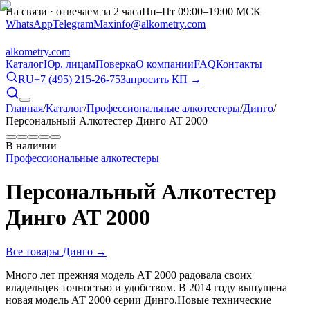
На связи · отвечаем за 2 часа
Пн–Пт 09:00–19:00 МСК
WhatsApp
Telegram
Max
info@alkometry.com
alkometry
.com
Каталог
Юр. лицам
Поверка
О компании
FAQ
Контакты
RU
+7 (495) 215-26-75
Запросить КП →
Главная
/
Каталог
/
Профессиональные алкотестеры
/
Динго
/
Персональный Алкотестер Динго AT 2000
В наличии
Профессиональные алкотестеры
Персональный Алкотестер
Динго AT 2000
Все товары
Динго
→
Много лет прежняя модель АТ 2000 радовала своих
владельцев точностью и удобством. В 2014 году выпущена
новая модель АТ 2000 серии Динго.Новые технические