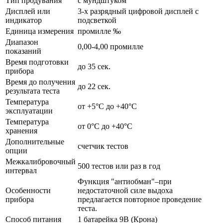
Тип продувания
с мундштуком
Дисплей или
3-х разрядный цифровой дисплей с
индикатор
подсветкой
Единица измерения
промилле ‰
Диапазон
0,00-4,00 промилле
показаний
Время подготовки
до 35 сек.
прибора
Время до получения
до 22 сек.
результата теста
Температура
от +5°С до +40°С
эксплуатации
Температура
от 0°С до +40°С
хранения
Дополнительные
счетчик тестов
опции
Межкалибровочный
500 тестов или раз в год
интервал
Функция "антиобман"–при
Особенности
недостаточной силе выдоха
прибора
предлагается повторное проведение
теста.
Способ питания
1 батарейка 9В (Крона)