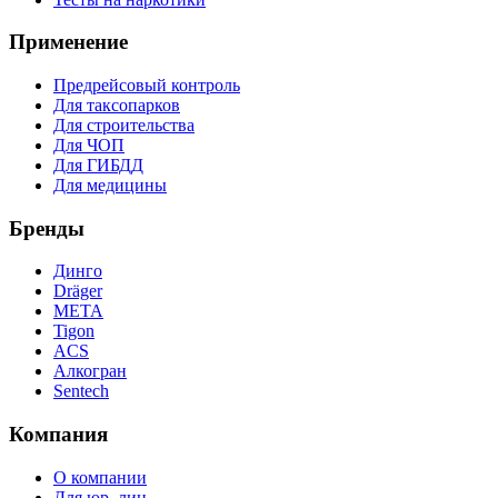
Применение
Предрейсовый контроль
Для таксопарков
Для строительства
Для ЧОП
Для ГИБДД
Для медицины
Бренды
Динго
Dräger
МЕТА
Tigon
ACS
Алкогран
Sentech
Компания
О компании
Для юр. лиц