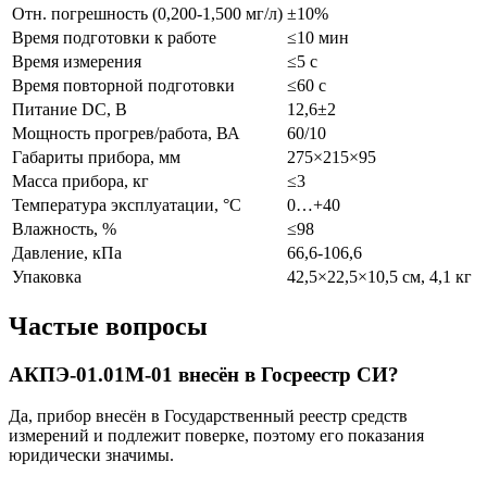
Отн. погрешность (0,200-1,500 мг/л)
±10%
Время подготовки к работе
≤10 мин
Время измерения
≤5 с
Время повторной подготовки
≤60 с
Питание DC, В
12,6±2
Мощность прогрев/работа, ВА
60/10
Габариты прибора, мм
275×215×95
Масса прибора, кг
≤3
Температура эксплуатации, °C
0…+40
Влажность, %
≤98
Давление, кПа
66,6-106,6
Упаковка
42,5×22,5×10,5 см, 4,1 кг
Частые вопросы
АКПЭ-01.01М-01 внесён в Госреестр СИ?
Да, прибор внесён в Государственный реестр средств
измерений и подлежит поверке, поэтому его показания
юридически значимы.