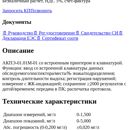
Безналичный расчёт, НДС 5%, счёт-фактура
Запросить КП
Позвонить
Документы
📄
Руководство
📄
Рег.удостоверение
📄
Свидетельство СИ
📄
Декларация ЕЭС
📄
Сертификат соотв
Описание
АКПЭ-01.01М-01 со встроенным принтером и клавиатурой.
Функции: ввод со встроенной клавиатуры данных
обследуемого/инспектора/места/№ знака/подразделения;
контроль длительности выдоха; регистрация нарушений;
измерение с ЖК-индикацией; сохранение ≥2000 результатов с
датой/временем; передача в ПК; распечатка протокола.
Технические характеристики
Диапазон измерений, мг/л
0-1,500
Диапазон показаний, мг/л
0-5,000
Абс. погрешность (0-0,200 мг/л)
±0,020 мг/л