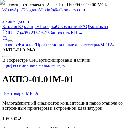
На связи · отвечаем за 2 часа
Пн–Пт 09:00–19:00 МСК
WhatsApp
Telegram
Max
info@alkometry.com
alkometry
.com
Каталог
Юр. лицам
Поверка
О компании
FAQ
Контакты
RU
+7 (495) 215-26-75
Запросить КП →
Главная
/
Каталог
/
Профессиональные алкотестеры
/
МЕТА
/
АКПЭ-01.01М-01
В Госреестре СИ
Сертифицирован
В наличии
Профессиональные алкотестеры
АКПЭ-01.01М-01
Все товары
МЕТА
→
Малогабаритный анализатор концентрации паров этанола со
встроенным принтером и встроенной клавиатурой.
105 500
₽