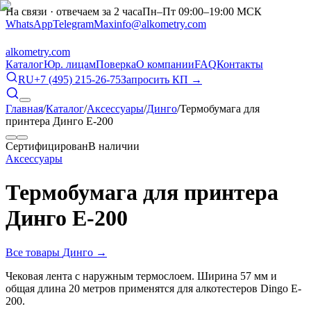
На связи · отвечаем за 2 часа
Пн–Пт 09:00–19:00 МСК
WhatsApp
Telegram
Max
info@alkometry.com
alkometry
.com
Каталог
Юр. лицам
Поверка
О компании
FAQ
Контакты
RU
+7 (495) 215-26-75
Запросить КП →
Главная
/
Каталог
/
Аксессуары
/
Динго
/
Термобумага для
принтера Динго Е-200
Сертифицирован
В наличии
Аксессуары
Термобумага для принтера
Динго Е-200
Все товары
Динго
→
Чековая лента с наружным термослоем. Ширина 57 мм и
общая длина 20 метров применятся для алкотестеров Dingo E-
200.