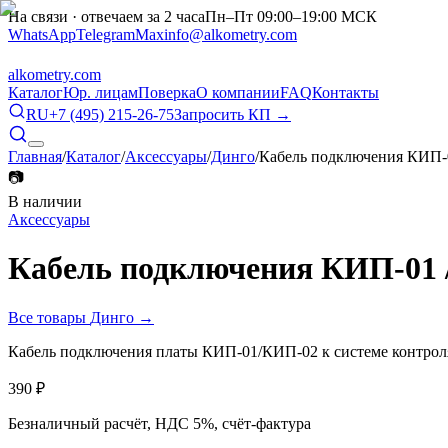
На связи · отвечаем за 2 часа
Пн–Пт 09:00–19:00 МСК
WhatsApp
Telegram
Max
info@alkometry.com
alkometry
.com
Каталог
Юр. лицам
Поверка
О компании
FAQ
Контакты
RU
+7 (495) 215-26-75
Запросить КП →
Главная
/
Каталог
/
Аксессуары
/
Динго
/
Кабель подключения КИП-0
📷
В наличии
Аксессуары
Кабель подключения КИП-01 
Все товары
Динго
→
Кабель подключения платы КИП-01/КИП-02 к системе контроля
390
₽
Безналичный расчёт, НДС 5%, счёт-фактура