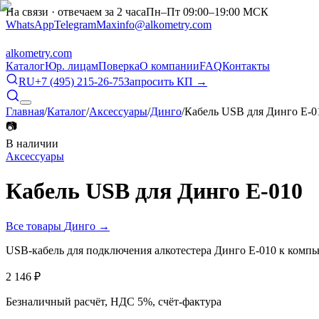
На связи · отвечаем за 2 часа
Пн–Пт 09:00–19:00 МСК
WhatsApp
Telegram
Max
info@alkometry.com
alkometry
.com
Каталог
Юр. лицам
Поверка
О компании
FAQ
Контакты
RU
+7 (495) 215-26-75
Запросить КП →
Главная
/
Каталог
/
Аксессуары
/
Динго
/
Кабель USB для Динго Е-0
📷
В наличии
Аксессуары
Кабель USB для Динго Е-010
Все товары
Динго
→
USB-кабель для подключения алкотестера Динго Е-010 к компь
2 146
₽
Безналичный расчёт, НДС 5%, счёт-фактура