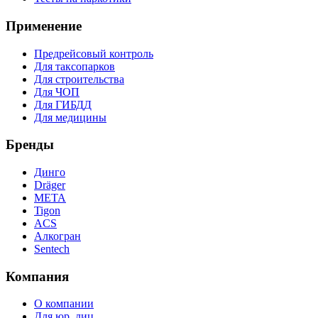
Применение
Предрейсовый контроль
Для таксопарков
Для строительства
Для ЧОП
Для ГИБДД
Для медицины
Бренды
Динго
Dräger
МЕТА
Tigon
ACS
Алкогран
Sentech
Компания
О компании
Для юр. лиц