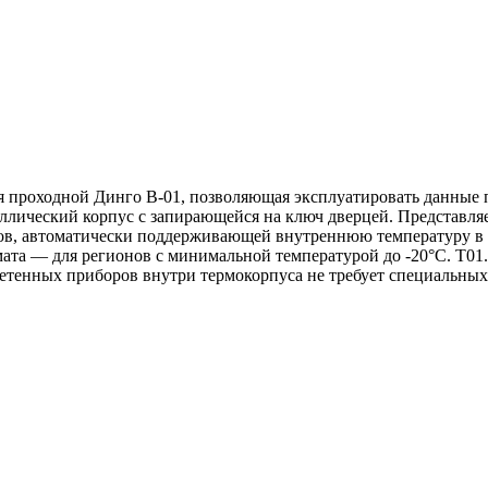
ля проходной Динго В-01, позволяющая эксплуатировать данные
ллический корпус с запирающейся на ключ дверцей. Представля
в, автоматически поддерживающей внутреннюю температуру в д
мата — для регионов с минимальной температурой до -20°С. Т01
ретенных приборов внутри термокорпуса не требует специальных