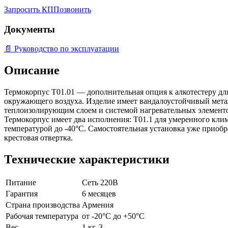
Запросить КП
Позвонить
Документы
📄
Руководство по эксплуатации
Описание
Термокорпус Т01.01 — дополнительная опция к алкотестеру д
окружающего воздуха. Изделие имеет вандалоустойчивый мета
теплоизолирующим слоем и системой нагревательных элементо
Термокорпус имеет два исполнения: Т01.1 для умеренного кли
температурой до -40°С. Самостоятельная установка уже приоб
крестовая отвертка.
Технические характеристики
Питание
Сеть 220В
Гарантия
6 месяцев
Страна производства
Армения
Рабочая температура
от -20°С до +50°С
Вес
1 кг, 3