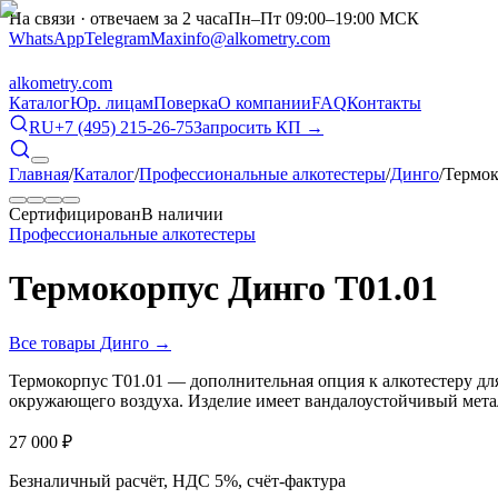
На связи · отвечаем за 2 часа
Пн–Пт 09:00–19:00 МСК
WhatsApp
Telegram
Max
info@alkometry.com
alkometry
.com
Каталог
Юр. лицам
Поверка
О компании
FAQ
Контакты
RU
+7 (495) 215-26-75
Запросить КП →
Главная
/
Каталог
/
Профессиональные алкотестеры
/
Динго
/
Термок
Сертифицирован
В наличии
Профессиональные алкотестеры
Термокорпус Динго Т01.01
Все товары
Динго
→
Термокорпус Т01.01 — дополнительная опция к алкотестеру д
окружающего воздуха. Изделие имеет вандалоустойчивый мета
27 000
₽
Безналичный расчёт, НДС 5%, счёт-фактура