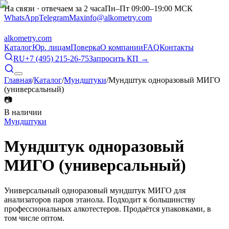
На связи · отвечаем за 2 часа
Пн–Пт 09:00–19:00 МСК
WhatsApp
Telegram
Max
info@alkometry.com
alkometry
.com
Каталог
Юр. лицам
Поверка
О компании
FAQ
Контакты
RU
+7 (495) 215-26-75
Запросить КП →
Главная
/
Каталог
/
Мундштуки
/
Мундштук одноразовый МИГО
(универсальный)
📷
В наличии
Мундштуки
Мундштук одноразовый
МИГО (универсальный)
Универсальный одноразовый мундштук МИГО для
анализаторов паров этанола. Подходит к большинству
профессиональных алкотестеров. Продаётся упаковками, в
том числе оптом.