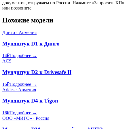
документов, отгружаем по России. Нажмите «Запросить КП»
или позвоните.
Похожие модели
Динго · Армения
Мундштук D1 к Динго
14
₽
Подробнее →
ACS
Мундштук D2 к Drivesafe II
16
₽
Подробнее →
Arides · Армения
Мундштук D4 к Tigon
16
₽
Подробнее →
ООО «МИГО» · Россия