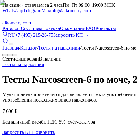
На связи · отвечаем за 2 часа
Пн–Пт 09:00–19:00 МСК
WhatsApp
Telegram
Max
info@alkometry.com
alkometry
.com
Каталог
Юр. лицам
Поверка
О компании
FAQ
Контакты
RU
+7 (495) 215-26-75
Запросить КП →
Главная
/
Каталог
/
Тесты на наркотики
/
Тесты Narcoscreen-6 по мо
Сертифицирован
В наличии
Тесты на наркотики
Тесты Narcoscreen-6 по моче, 
Мультипанель применяется для выявления факта употребления 
употреблении нескольких видов наркотиков.
7 600
₽
Безналичный расчёт, НДС 5%, счёт-фактура
Запросить КП
Позвонить